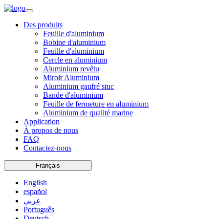
Des produits
Feuille d'aluminium
Bobine d'aluminium
Feuille d'aluminium
Cercle en aluminium
Aluminium revêtu
Miroir Aluminium
Aluminium gaufré stuc
Bande d'aluminium
Feuille de fermeture en aluminium
Aluminium de qualité marine
Application
À propos de nous
FAQ
Contactez-nous
Français
English
español
عربي
Português
Deutsch