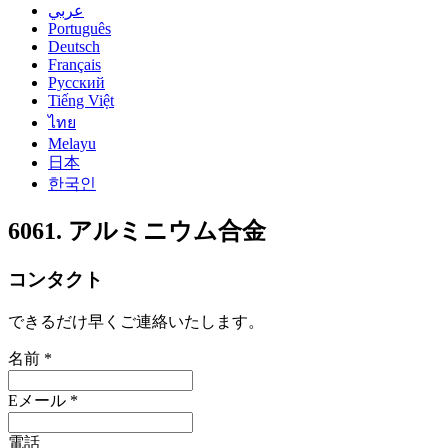
عربي
Português
Deutsch
Français
Русский
Tiếng Việt
ไทย
Melayu
日本
한국인
6061. アルミニウム合金
コンタクト
できるだけ早くご連絡いたします。
名前 *
Eメール *
電話