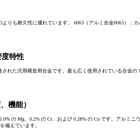
も耐久性に優れています。 6063（アルミ合金6063）：カバー等7000 
の密度特性
a によって開発された汎用構造用合金です。最も広く使用されている合金
度、機能）
.0% の Mg、0.2% の Cr、および 0.28% の Cu です。アルミニウム合
性を備えています。