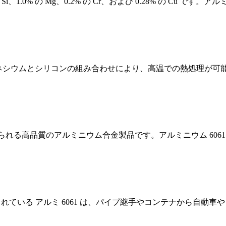
i、1.0% の Mg、0.2% の Cr、および 0.28% の Cu です。アルミニウ
ルミニウムのマグネシウムとシリコンの組み合わせにより、高温での熱処理が
得られる高品質のアルミニウム合金製品です。アルミニウム 606
用されている アルミ 6061 は、パイプ継手やコンテナから自動車や