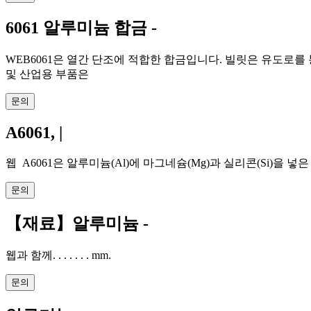
6061 알루미늄 합금 -
WEB6061은 열간 단조에 적합한 합금입니다. 빌릿은 유도로를
및 산업용 부품은
문의
A6061, |
웹 A6061은 알루미늄(Al)에 마그네슘(Mg)과 실리콘(Si)을 넣은
문의
【재료】알루미늄 -
웹과 함께. . . . . . . mm.
문의